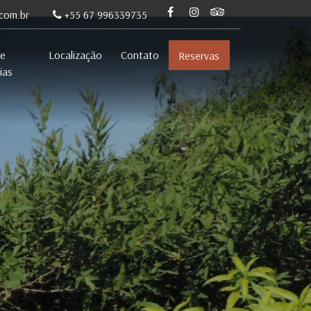
com.br
+55 67 996339735
 e
Localização
Contato
Reservas
ias